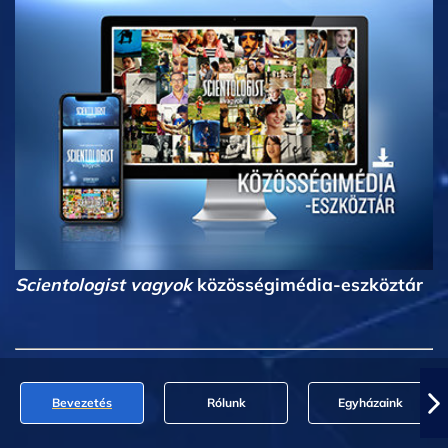
Scientologist vagyok
közösségimédia-eszköztár
Bevezetés
Rólunk
Egyházaink