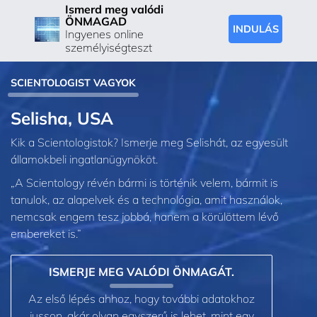
Ismerd meg valódi
ÖNMAGAD
INDULÁS
Ingyenes online
személyiségteszt
SCIENTOLOGIST VAGYOK
Selisha, USA
Kik a Scientologistok? Ismerje meg Selishát, az egyesült
államokbeli ingatlanügynököt.
„A Scientology révén bármi is történik velem, bármit is
tanulok, az alapelvek és a technológia, amit használok,
nemcsak engem tesz jobbá, hanem a körülöttem lévő
embereket is.”
ISMERJE MEG VALÓDI ÖNMAGÁT.
Az első lépés ahhoz, hogy további adatokhoz
jusson, akár olyan egyszerű is lehet, mint egy