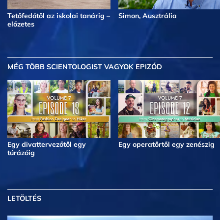
Tetőfedőtől az iskolai tanárig –
Simon, Ausztrália
előzetes
MÉG TÖBB
SCIENTOLOGIST VAGYOK EPIZÓD
Egy divattervezőtől egy
Egy operatőrtől egy zenészig
túrázóig
LETÖLTÉS