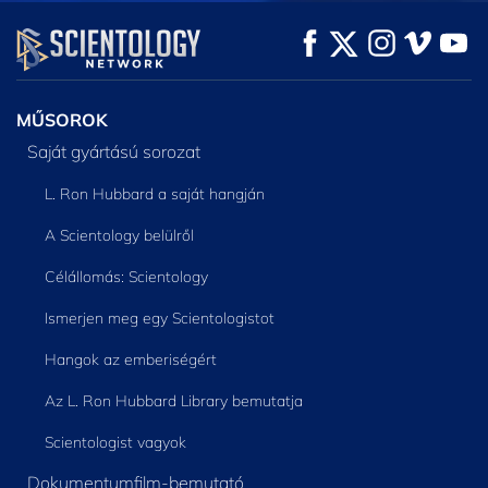
MŰSORNÉZÉS
MŰSORNÉZÉS
A SOROZAT
RÉSZEI
MŰSOROK
Saját gyártású sorozat
L. Ron Hubbard a saját hangján
A Scientology belülről
Célállomás: Scientology
Ismerjen meg egy Scientologistot
Hangok az emberiségért
Az L. Ron Hubbard Library bemutatja
Scientologist vagyok
Dokumentumfilm-bemutató