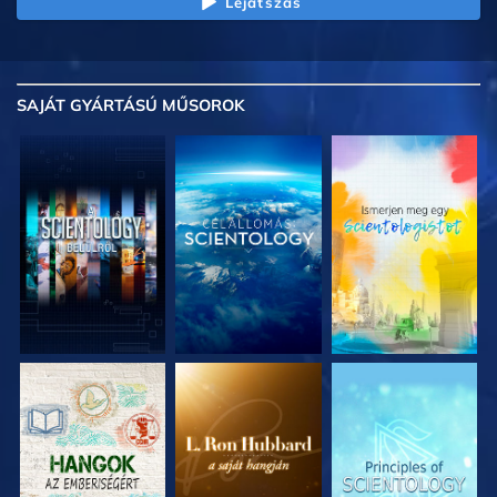
Lejátszás
SAJÁT GYÁRTÁSÚ MŰSOROK
A SOROZAT
A SOROZAT
A SOROZAT
RÉSZEI
RÉSZEI
RÉSZEI