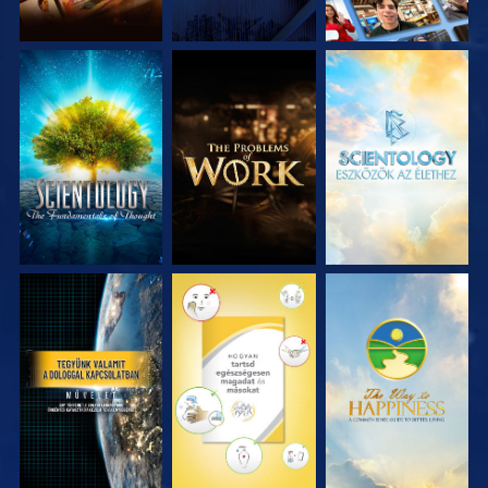
A SOROZAT
A SOROZAT
A SOROZAT
RÉSZEI
RÉSZEI
RÉSZEI
MŰSORNÉZÉS
MŰSORNÉZÉS
MŰSORNÉZÉS