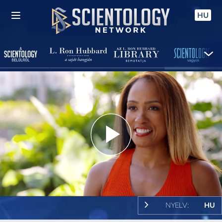
HU
Play
Video
NYELV:
HU