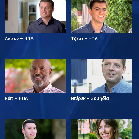
Άνσον – ΗΠΑ
Τζέσι – ΗΠΑ
Νέιτ – ΗΠΑ
Ντέρεκ – Σουηδία