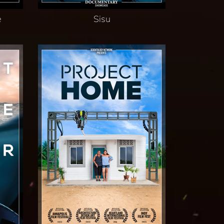
e
Sisu