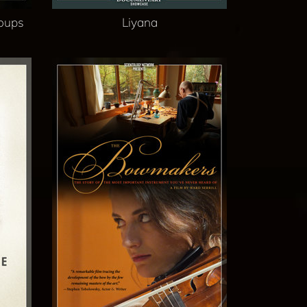
loups
Liyana