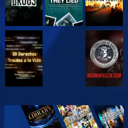
VE
VE
VE
VE
EXPLORA LAS
SERIES