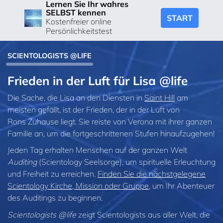
Lernen Sie Ihr wahres
SELBST kennen
START
Kostenfreier online
Persönlichkeitstest
SCIENTOLOGISTS @LIFE
Frieden in der Luft für Lisa @life
Die Sache, die Lisa an den Diensten in
Saint Hill
am
meisten gefällt, ist der Frieden, der in der Luft von
Rons Zuhause liegt. Sie reiste von Verona mit ihrer ganzen
Familie an, um die fortgeschrittenen Stufen hinaufzugehen!
Jeden Tag erhalten Menschen auf der ganzen Welt
Auditing
(Scientology Seelsorge), um spirituelle Erleuchtung
und Freiheit zu erreichen.
Finden Sie die nächstgelegene
Scientology Kirche, Mission oder Gruppe
, um Ihr Abenteuer
des Auditings zu beginnen.
Scientologists @life
zeigt Scientologists aus aller Welt, die