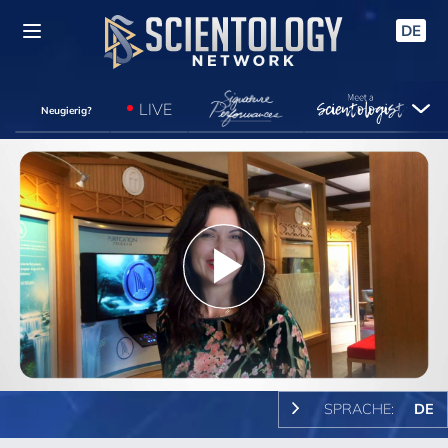
DE
LIVE
Neugierig?
Play
Video
SPRACHE:
DE