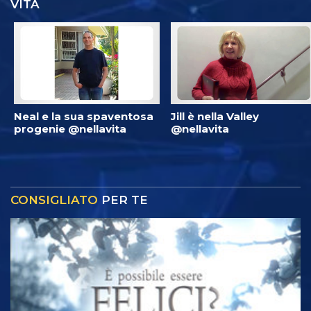
VITA
Neal e la sua spaventosa
Jill è nella Valley
progenie @nellavita
@nellavita
CONSIGLIATO
PER TE