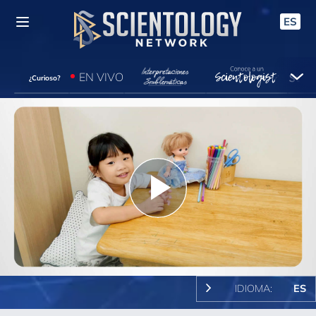
ES
EN VIVO
¿Curioso?
Play
Video
IDIOMA:
ES