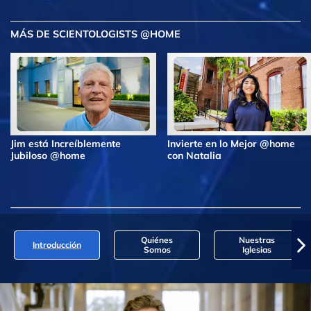
MÁS DE SCIENTOLOGISTS @HOME
Jim está Increíblemente
Invierte en lo Mejor @home
Jubiloso @home
con Natalia
Quiénes
Nuestras
Introducción
Somos
Iglesias