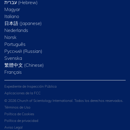
Magyar
Italiano
日本語 (Japanese)
Nederlands
Norsk
Português
Русский (Russian)
Svenska
繁體中文 (Chinese)
Français
Expediente de Inspección Pública
Aplicaciones de la FCC
© 2026 Church of Scientology International. Todos los derechos reservados.
Términos de Uso
Política de Cookies
Política de privacidad
Aviso Legal