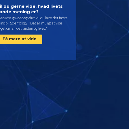
il du gerne vide, hvad livets
ande mening er?
Tankens grundbegreber
vil du lære det første
incip i Scientology: ”Det er muligt at vide
get om sindet, ånden og livet.”
Få mere at vide