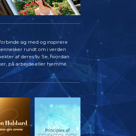
 forbinde sig med og inspirere
mennesker rundt om i verden
ekter af deres liv. Se, hvordan
ker, på arbejde eller hjemme.