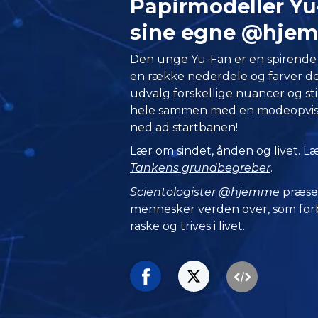
Papirmodeller Yu
sine egne @hje
Den unge Yu-Fan er en spirende 
en række nederdele og farver der
udvalg forskellige nuancer og st
hele sammen med en modeopvisn
ned ad startbanen!
Lær om sindet, ånden og livet. 
Tankens grundbegreber
.
Scientologister @hjemme
præse
mennesker verden over, som forbl
raske og trives i livet.