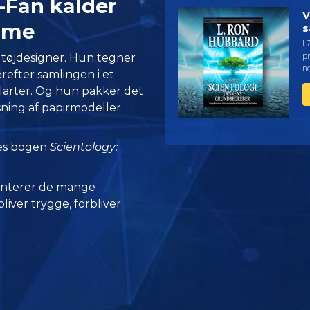
-Fan kalder
V
mme
s
I
pr
tøjdesigner. Hun tegner
no
efter samlingen i et
ilarter. Og hun pakker det
ing af papirmodeller
Læs bogen
Scientology:
nterer de mange
iver trygge, forbliver