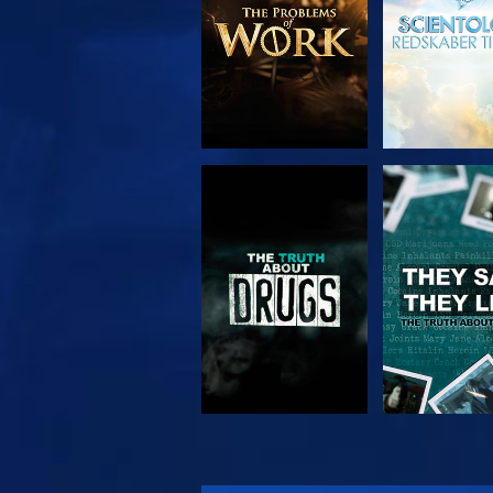
SE
SE