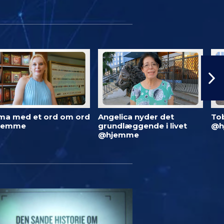
ma med et ord om ord
Angelica nyder det
To
jemme
grundlæggende i livet
@h
@hjemme