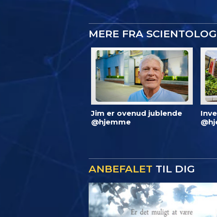
MERE FRA SCIENTOLO
Jim er ovenud jublende
Inve
@hjemme
@hj
ANBEFALET
TIL DIG