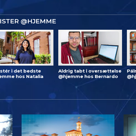
GISTER @HJEMME
stér i det bedste
Aldrig tabt i oversættelse
Pál
emme hos Natalia
@hjemme hos Bernardo
@h