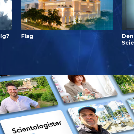
lig?
Flag
Den
Sci