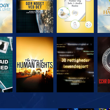
SE
SE