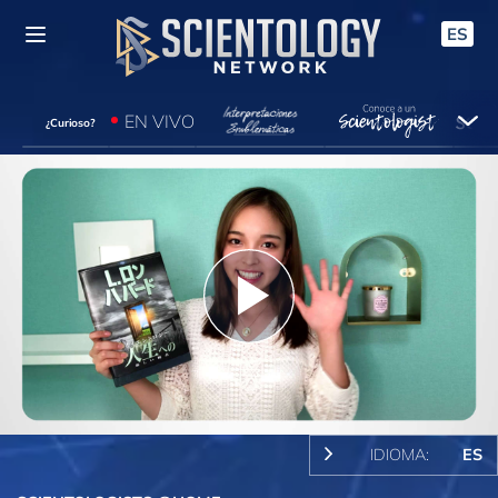
ES
EN VIVO
¿Curioso?
Play
Video
IDIOMA:
ES