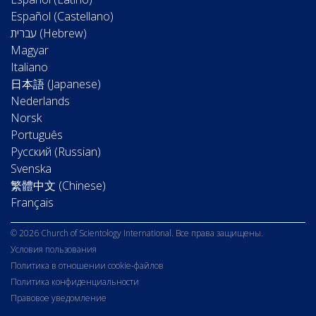
Español (Castellano)
Magyar
Italiano
日本語 (Japanese)
Nederlands
Norsk
Português
Русский (Russian)
Svenska
繁體中文 (Chinese)
Français
© 2026 Church of Scientology International. Все права защищены.
Условия пользования
Политика в отношении cookie-файлов
Политика конфиденциальности
Правовое уведомление