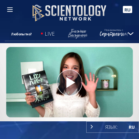
RU
LIVE
Любопытно?
Play
Video
ЯЗЫК:
RU