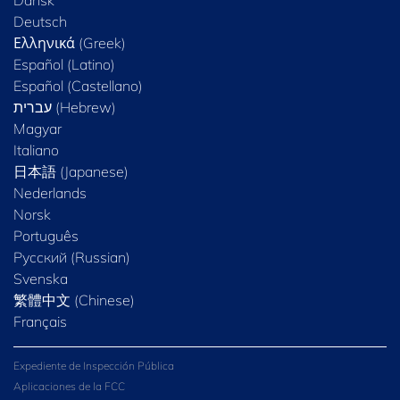
Dansk
Deutsch
Ελληνικά (Greek)
Español (Latino)
Español (Castellano)
Magyar
Italiano
日本語 (Japanese)
Nederlands
Norsk
Português
Русский (Russian)
Svenska
繁體中文 (Chinese)
Français
Expediente de Inspección Pública
Aplicaciones de la FCC