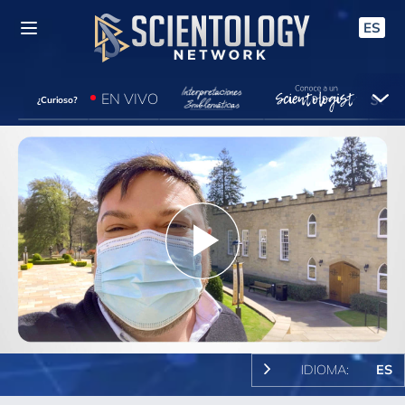
ES
EN VIVO
¿Curioso?
Play
Video
IDIOMA:
ES