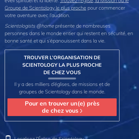
éveil spirituel et la liberté.
Trouvez l’Église, la Mission ou le
Groupe de Scientology le plus proche
pour commencer
votre aventure avec l’audition.
Scientologists @home
présente de nombreuses
personnes dans le monde entier qui restent en sécurité, en
bonne santé et qui s’épanouissent dans la vie.
TROUVER L’ORGANISATION DE
SCIENTOLOGY LA PLUS PROCHE
DE CHEZ VOUS
Il y a des milliers d’églises, de missions et de
groupes de Scientology dans le monde.
Pour en trouver un(e) près
de chez vous
Localisez l’Église de Scientology