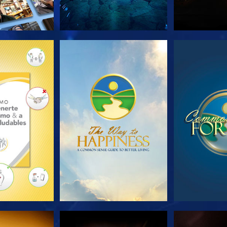
AS SERIES
VE
V