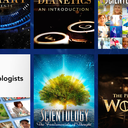
AS SERIES
VE
EXPLORA L