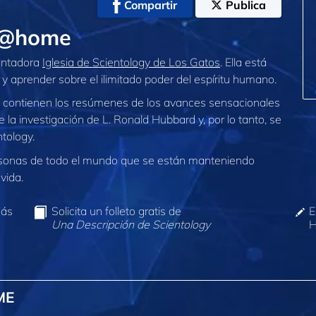
Compartir
Publica
s @home
cantadora
Iglesia de Scientology de Los Gatos
. Ella está
y aprender sobre el ilimitado poder del espíritu humano.
contienen los resúmenes de los avances sensacionales
de la investigación de L. Ronald Hubbard y, por lo tanto, se
ntology.
sonas de todo el mundo que se están manteniendo
vida.
más
Solicita un folleto gratis de
E
Una Descripción de Scientology
H
ME