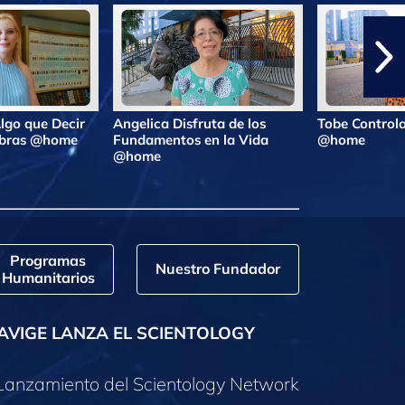
lgo que Decir
Angelica Disfruta de los
Tobe Controla
labras @home
Fundamentos en la Vida
@home
@home
Programas
Nuestro Fundador
Humanitarios
AVIGE LANZA EL SCIENTOLOGY
Lanzamiento del Scientology Network