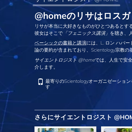
@homeのリサはロス
リサが本当に大好きなものがひとつあるとす
彼女はそこで
「フェニックス講演」
を聴き、
ベーシックの書籍と講演
には、L. ロン ハ
論の要約が含まれており、Scientology宗
サイエントロジスト @home
では、人生で安
介します。
最寄りのScientologyオーガニゼーショ
す
さらにサイエントロジスト @HO