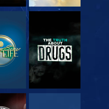
る
観る
る
観る