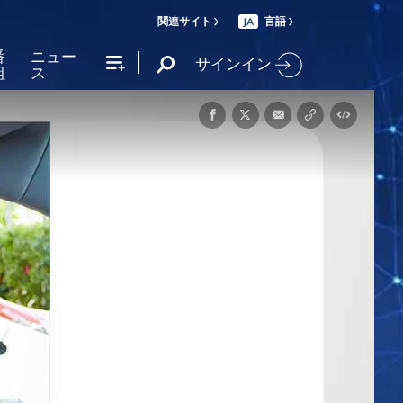
関連サイト
言語
JA
番
ニュー
サインイン
組
ス