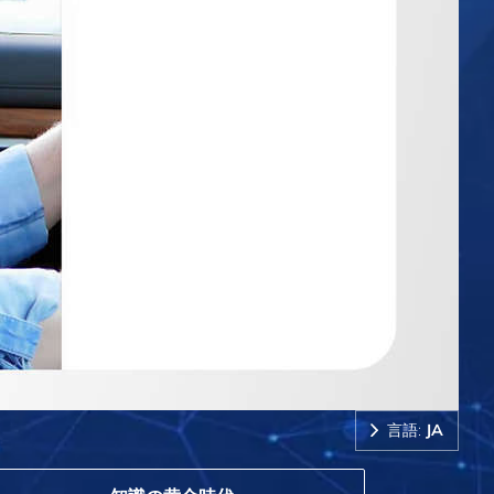
言語:
JA