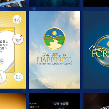
ズを探求
観る
観
る
観る
観