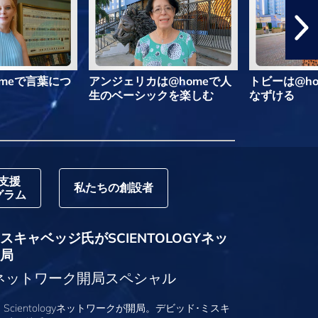
meで言葉につ
アンジェリカは@homeで人
トビーは@h
生のベーシックを楽しむ
なずける
支援
私たちの創設者
グラム
キャベッジ氏がSCIENTOLOGYネッ
局
logyネットワーク開局スペシャル
、Scientologyネットワークが開局。デビッド･ミスキ