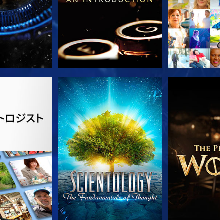
ズを探求
観る
シリー