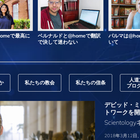
omeで最高に
ベルナルドと@homeで翻訳
パルマは@ho
で決して迷わない
いて
人道
か
私たちの教会
私たちの信条
プロ
デビッド・ミス
トワークを開
Sciento
2018年3月12日