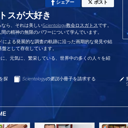
シェアー
ポスト
ガトスが大好き
るなら、それは美しい
Scientology教会ロスガトス
です。
人間の精神の無限のパワーについて学んでいます。
バードによる発展的な調査の軌跡に沿った画期的な発見や結
教の基盤として存在しています。
全に、元気に、繁栄している、世界中の多くの人々を紹
ンを探
Scientologyの要説
小冊子を請求する
ME