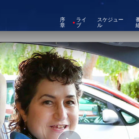
序
ライ
スケジュー
章
ブ
ル