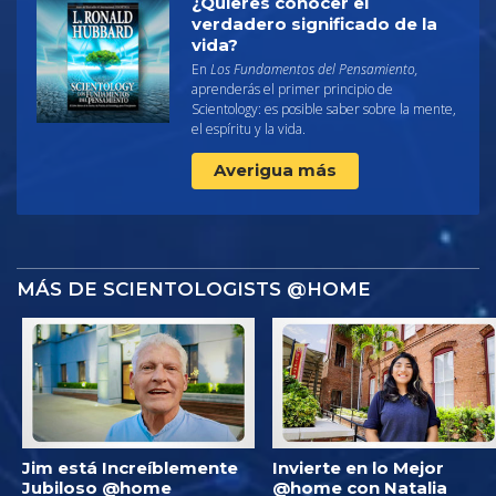
¿Quieres conocer el
verdadero significado de la
vida?
En
Los Fundamentos del Pensamiento,
aprenderás el primer principio de
Scientology: es posible saber sobre la mente,
el espíritu y la vida.
Averigua más
MÁS DE SCIENTOLOGISTS @HOME
Jim está Increíblemente
Invierte en lo Mejor
Jubiloso @home
@home con Natalia