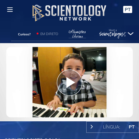
PT
EM DIRETO
Curioso?
Play
Video
LÍNGUA:
PT