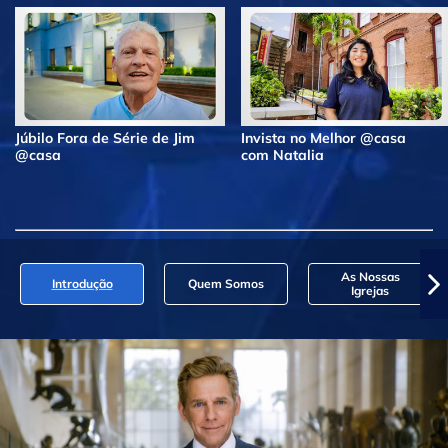
Júbilo Fora de Série de Jim
Invista no Melhor @casa
@casa
com Natalia
As Nossas
Introdução
Quem Somos
Igrejas