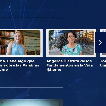
ma Tiene Algo que
Angelica Disfruta de los
Tob
ir sobre las Palabras
Fundamentos en la Vida
Un
ome
@home