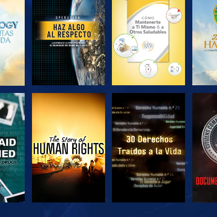
EXPLORA LAS
EXPLORA LAS
EX
SERIES
SERIES
VE
VE