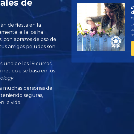
ales de
¿
d
El
Ex
án de fiesta en la
p
mente, ella los ha
co
s, con abrazos de oso de
sus amigos peludos son
s uno de los 19 cursos
rnet que se basa en los
tology
.
a muchas personas de
teniendo seguras,
 la vida.