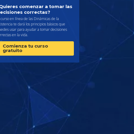
Quieres comenzar a tomar las
ecisiones correctas?
 curso en línea de las Dinámicas de la
istencia te dará los principios básicos que
uedes usar para ayudar a tomar decisiones
rrectas en la vida.
Comienza tu curso
gratuito