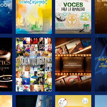
LAS
EXPLORA LAS
EXPLORA LAS
EX
S
SERIES
SERIES