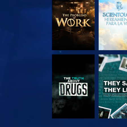
EXPLORA LAS
VE
SERIES
VE
VE