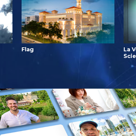
Flag
La V
Sci