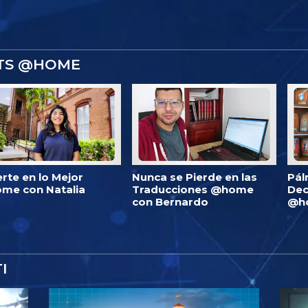
STS @HOME
erte en lo Mejor
Nunca se Pierde en las
Pál
me con Natalia
Traducciones @home
Dec
con Bernardo
@h
I