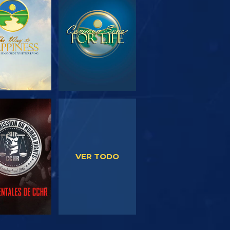
PLORA LAS
VE
SERIES
VE
VE
VER TODO