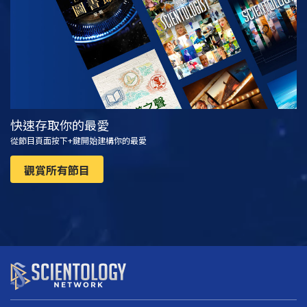
快速存取你的最愛
從節目頁面按下+鍵開始建構你的最愛
觀賞所有節目