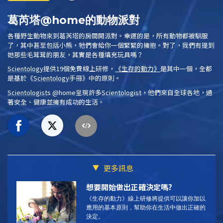
葛芮塔@home的動物派對
各種野生動物來到葛芮塔的房間開派對。幸運的是，所有動物都被馴服
了，其中甚至包括小熊，牠們會給你一個緊緊的擁抱。對了，我們有提到
她那些毛茸茸的朋友，其實是各種填充玩具嗎？
Scientology
提供19個免費線上研修，
《生存的動力》
是其中一個，全都
是基於
《
Scientology
手冊》
中的原則。
Scientologist
s @home
呈現許多
Scientologist
，他們來自全球各地，過
著安全、健康並擁有成功的生活。
更多訊息
想要開始做出正確決定嗎?
《生存的動力》線上研修將提供可以讓你加以
應用的基本原則，幫助你在生活中做出正確的
決定。