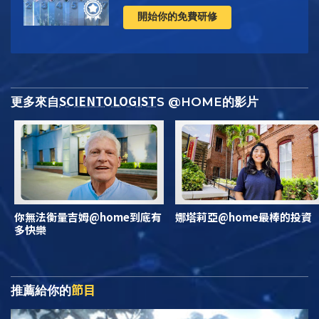
開始你的免費研修
SCIENTOLOGIST
更多來自
S @HOME的影片
你無法衡量吉姆@home到底有
娜塔莉亞@home最棒的投資
多快樂
節目
推薦給你的