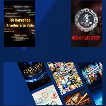
VE
VE
VE
VE
EXPLORA LAS
SERIES