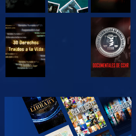
VE
VE
VE
VE
EXPLORA LAS
SERIES