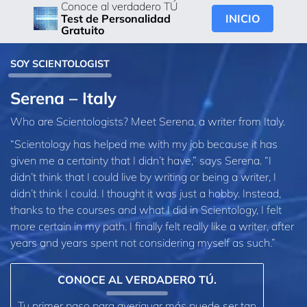
Conoce al verdadero TÚ
INICIO
Test de Personalidad
Gratuito
SOY SCIENTOLOGIST
Serena – Italy
Who are Scientologists? Meet Serena, a writer from Italy.
“Scientology has helped me with my job because it has
given me a certainty that I didn’t have,” says Serena. “I
didn’t think that I could live by writing or being a writer, I
didn’t think I could. I thought it was just a hobby. Instead,
thanks to the courses and what I did in Scientology, I felt
more certain in my path. I finally felt really like a writer, after
years and years spent not considering myself as such.”
CONOCE AL VERDADERO TÚ.
Tu primer paso para averiguar más puede ser tan