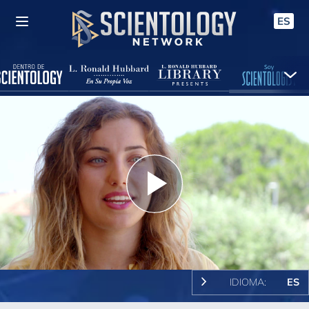
ES
Play
Video
IDIOMA:
ES