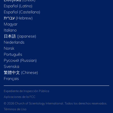
Español (Latino)
Español (Castellano)
Magyar
Italiano
日本語 (Japanese)
Nederlands
Norsk
Português
Русский (Russian)
Svenska
繁體中文 (Chinese)
Français
Expediente de Inspección Pública
Aplicaciones de la FCC
© 2026 Church of Scientology International. Todos los derechos reservados.
Términos de Uso