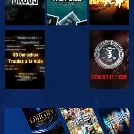
VE
VE
VE
VE
EXPLORA LAS
SERIES