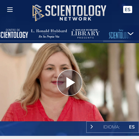
ES
Play
Video
IDIOMA:
ES