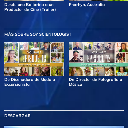
Desde una Bailarina a un
Pharhyn, Australia
Productor de Cine (Tráiler)
MÁS
SOBRE SOY SCIENTOLOGIST
De Diseñadora de Moda a
De Director de Fotografía a
Excursionista
Música
DESCARGAR