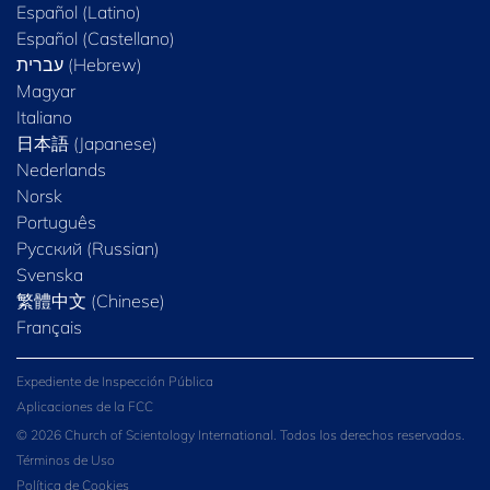
Español (Latino)
Español (Castellano)
Magyar
Italiano
日本語 (Japanese)
Nederlands
Norsk
Português
Русский (Russian)
Svenska
繁體中文 (Chinese)
Français
Expediente de Inspección Pública
Aplicaciones de la FCC
© 2026 Church of Scientology International. Todos los derechos reservados.
Términos de Uso
Política de Cookies