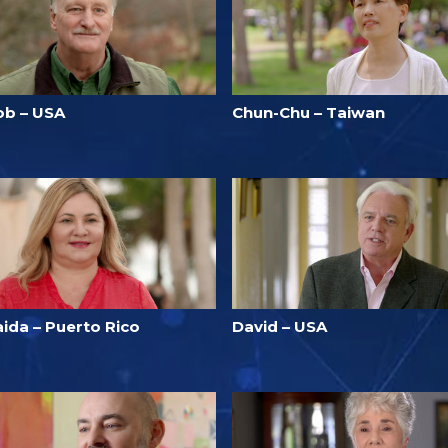
ob – USA
Chun-Chu – Taiwan
aida – Puerto Rico
David – USA