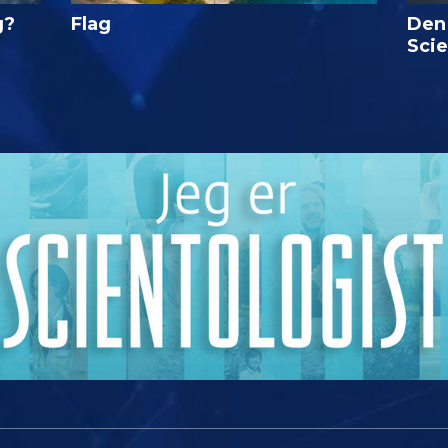
g?
Flag
Den
Sci