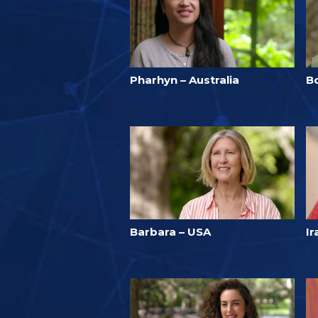
Pharhyn – Australia
B
Barbara – USA
Ir