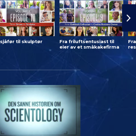
sjåfør til skulptør
Fra friluftsentusiast til
Fra
eier av et småkakefirma
res