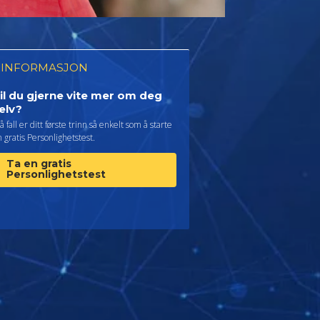
 INFORMASJON
il du gjerne vite mer om deg
elv?
så fall er ditt første trinn så enkelt som å starte
 gratis Personlighetstest.
Ta en gratis
Personlighetstest