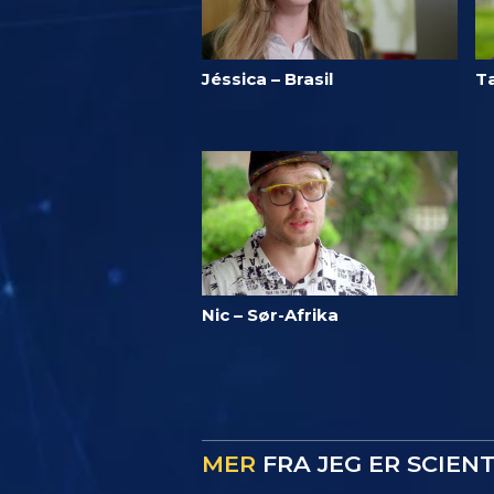
Jéssica – Brasil
T
Nic – Sør-Afrika
MER
FRA JEG ER SCIEN