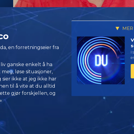
MER
co
V
s
da, en forretningseier fra
I 
en
 liv ganske enkelt å ha
 meg, løse situasjoner,
sier ikke at jeg ikke har
 til å vite at du alltid
ette gjør forskjellen, og
»