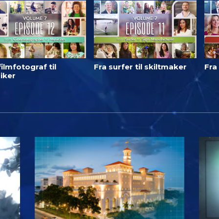
filmfotograf til
Fra surfer til skiltmaker
Fra 
iker