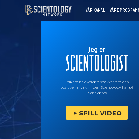
VÅR KANAL
VÅRE PROGRAM
Folk fra hele verden snakker om den
positive innvirkningen Scientology har på
livene deres.
SPILL VIDEO