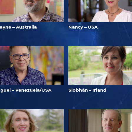
ayne – Australia
Nancy – USA
iguel – Venezuela/USA
Siobhán – Irland