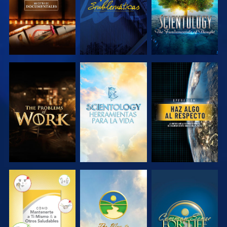
EXPLORA LAS
EXPLORA LAS
VE
SERIES
SERIES
VE
VE
VE