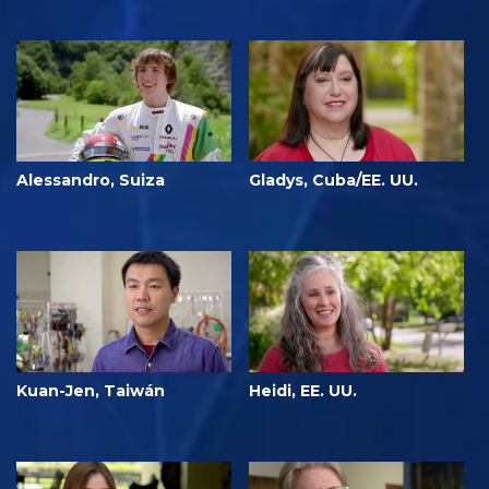
Alessandro, Suiza
Gladys, Cuba/EE. UU.
Kuan-Jen, Taiwán
Heidi, EE. UU.