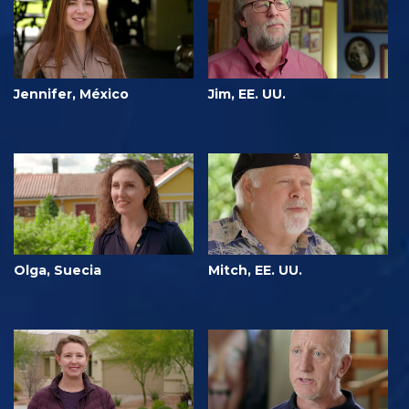
Jennifer, México
Jim, EE. UU.
Olga, Suecia
Mitch, EE. UU.