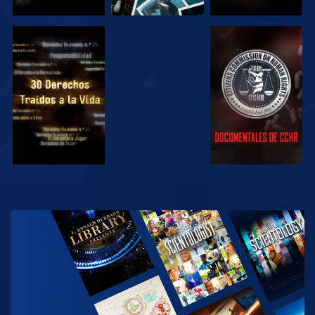
VE
VE
VE
VE
EXPLORA LAS
SERIES