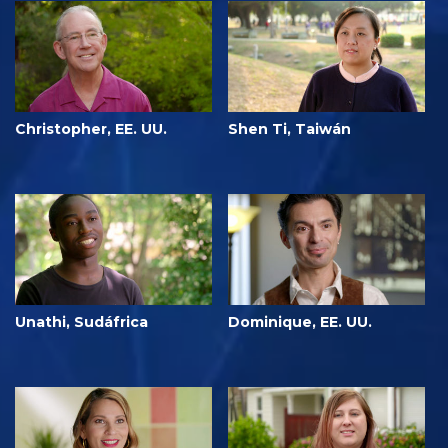
Christopher, EE. UU.
Shen Ti, Taiwán
Unathi, Sudáfrica
Dominique, EE. UU.