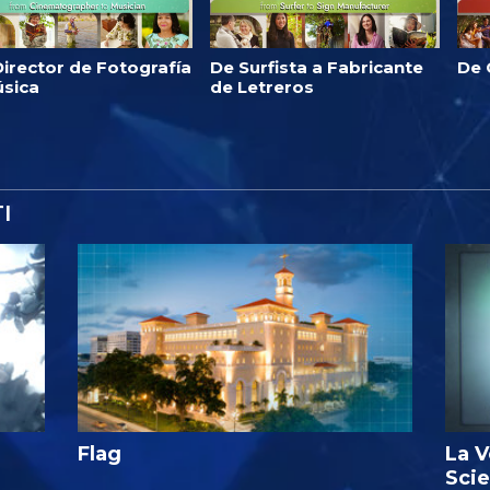
irector de Fotografía
De Surfista a Fabricante
De 
úsica
de Letreros
I
Flag
La V
Sci