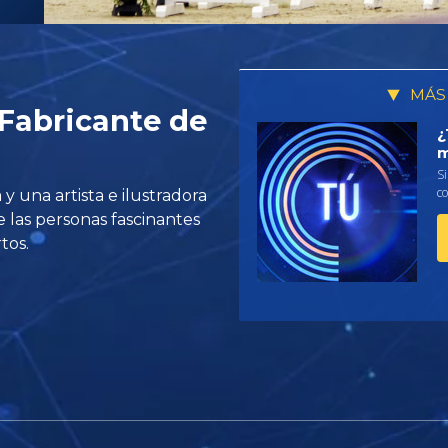
MÁS
Fabricante de
¿
m
Si
co
y una artista e ilustradora
 las personas fascinantes
tos.