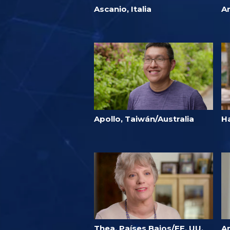
Ascanio, Italia
A
Apollo, Taiwán/Australia
Ha
Thea, Países Bajos/EE. UU.
A