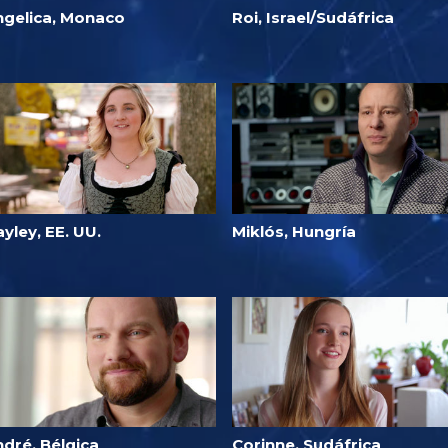
ngelica, Monaco
Roi, Israel/Sudáfrica
yley, EE. UU.
Miklós, Hungría
ndré, Bélgica
Corinne, Sudáfrica