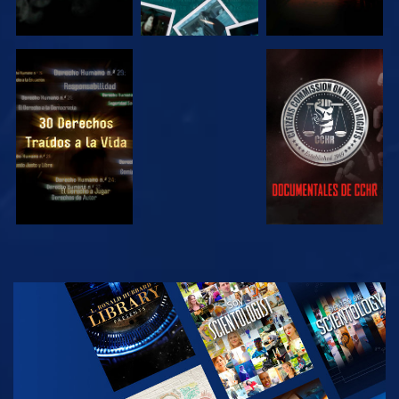
VE
VE
VE
VE
EXPLORA LAS
SERIES