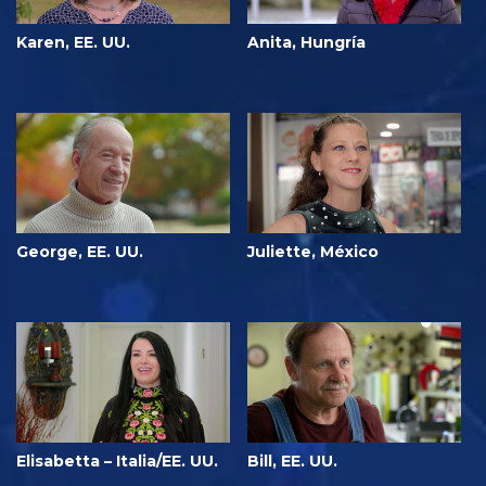
Karen, EE. UU.
Anita, Hungría
George, EE. UU.
Juliette, México
Elisabetta – Italia/EE. UU.
Bill, EE. UU.