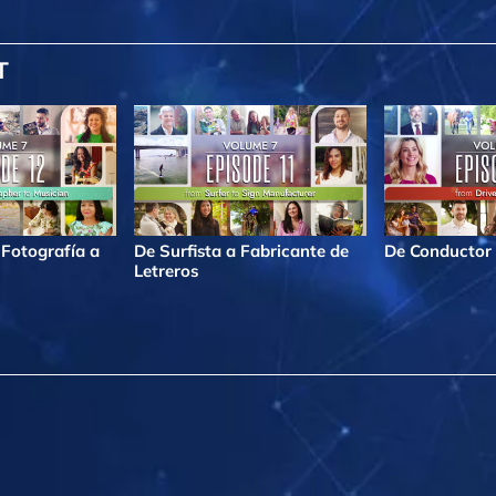
T
 Fotografía a
De Surfista a Fabricante de
De Conductor 
Letreros