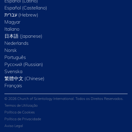
Español (Latino)
Español (Castellano)
Magyar
Italiano
日本語 (Japanese)
Nederlands
Norsk
Português
Русский (Russian)
Svenska
繁體中文 (Chinese)
Français
© 2026 Church of Scientology International. Todos os Direitos Reservados.
Termos de Utilização
Política de Cookies
Política de Privacidade
Aviso Legal