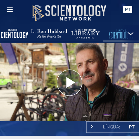
PT
Play
Video
LÍNGUA:
PT