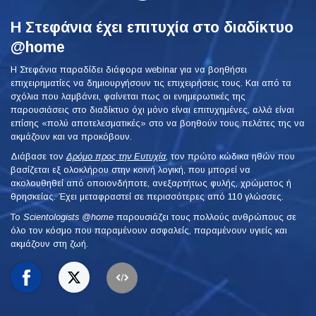
Η Στεφάνια έχει επιτυχία στο διαδίκτυο
@home
Η Στεφάνια παραδίδει διάφορα webinar για να βοηθήσει
επιχειρηματίες να δημιουργήσουν τις επιχειρήσεις τους. Και από τα
σχόλια που λαμβάνει, φαίνεται πως οι ενημερωτικές της
παρουσιάσεις στο διαδίκτυο όχι μόνο είναι επιτυχημένες, αλλά είναι
επίσης «πολύ αποτελεσματικές» στο να βοηθούν τους πελάτες της να
ακμάζουν και να προκόβουν.
Διάβασε τον
Δρόμο προς την Ευτυχία
, τον πρώτο κώδικα ηθών που
βασίζεται εξ ολοκλήρου στην κοινή λογική, που μπορεί να
ακολουθηθεί από οποιονδήποτε, ανεξαρτήτως φυλής, χρώματος ή
θρησκείας. Έχει μεταφραστεί σε περισσότερες από 110 γλώσσες.
To
Scientologists @home
παρουσιάζει τους πολλούς ανθρώπους σε
όλο τον κόσμο που παραμένουν ασφαλείς, παραμένουν υγιείς και
ακμάζουν στη ζωή.