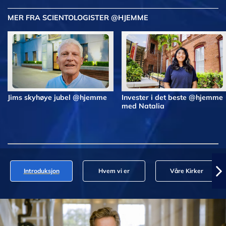
MER FRA SCIENTOLOGISTER @HJEMME
Jims skyhøye jubel @hjemme
Invester i det beste @hjemme
med Natalia
Introduksjon
Hvem vi er
Våre Kirker