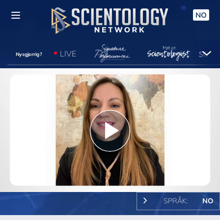
NO
LIVE
Nysgjerrig?
Play
Video
SPRÅK:
NO