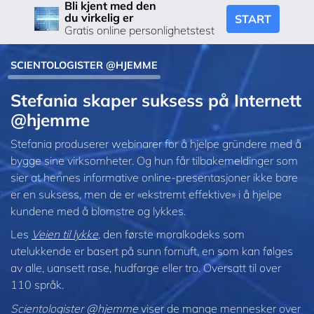
Bli kjent med den
du virkelig er
START
Gratis online personlighetstest
SCIENTOLOGISTER @HJEMME
Stefania skaper suksess på Internett
@hjemme
Stefania produserer webinarer for å hjelpe gründere med å
bygge sine virksomheter. Og hun får tilbakemeldinger som
sier at hennes informative online-presentasjoner ikke bare
er en suksess, men de er «ekstremt effektive» i å hjelpe
kundene med å blomstre og lykkes.
Les
Veien til lykke
, den første moralkodeks som
utelukkende er basert på sunn fornuft, en som kan følges
av alle, uansett rase, hudfarge eller tro. Oversatt til over
110 språk.
Scientologister @hjemme
viser de mange mennesker over