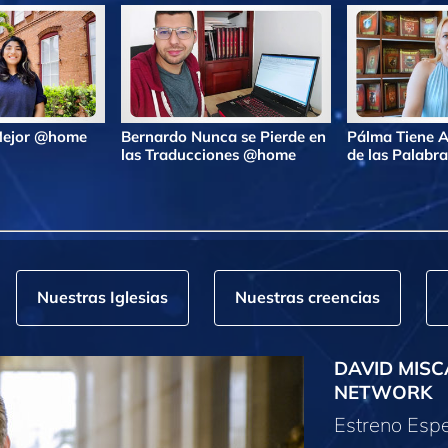
 Mejor @home
Bernardo Nunca se Pierde en
Pálma Tiene A
las Traducciones @home
de las Palab
Nuestras Iglesias
Nuestras creencias
DAVID MISC
NETWORK
Estreno Espe