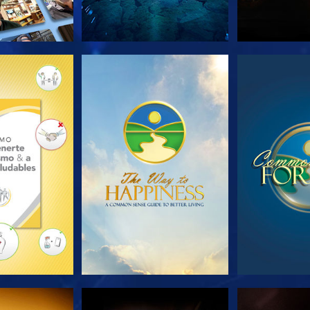
AS SERIES
VE
V