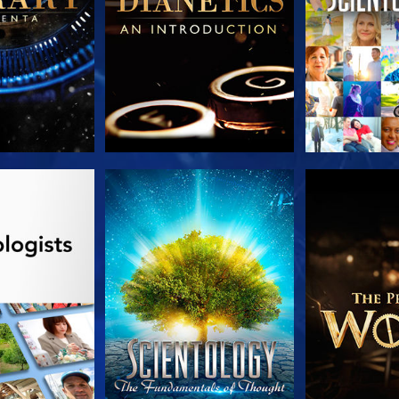
AS SERIES
VE
EXPLORA L