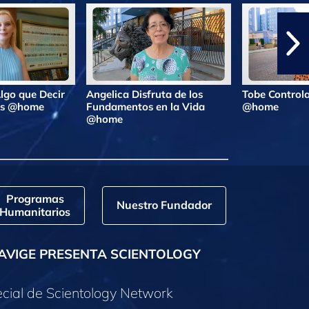
lgo que Decir
Angelica Disfruta de los
Tobe Controla
ras @home
Fundamentos en la Vida
@home
@home
Programas
Nuestro Fundador
Humanitarios
AVIGE PRESENTA SCIENTOLOGY
cial de Scientology Network