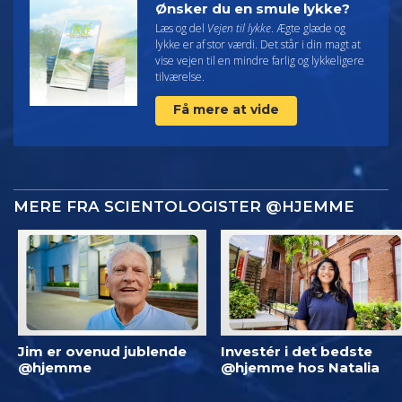
Ønsker du en smule lykke?
Læs og del
Vejen til lykke
. Ægte glæde og
lykke er af stor værdi. Det står i din magt at
vise vejen til en mindre farlig og lykkeligere
tilværelse.
Få mere at vide
MERE FRA SCIENTOLOGISTER @HJEMME
Jim er ovenud jublende
Investér i det bedste
@hjemme
@hjemme hos Natalia