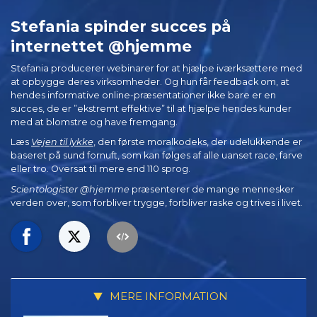
Stefania spinder succes på
internettet @hjemme
Stefania producerer webinarer for at hjælpe iværksættere med
at opbygge deres virksomheder. Og hun får feedback om, at
hendes informative online-præsentationer ikke bare er en
succes, de er ”ekstremt effektive” til at hjælpe hendes kunder
med at blomstre og have fremgang.
Læs
Vejen til lykke
, den første moralkodeks, der udelukkende er
baseret på sund fornuft, som kan følges af alle uanset race, farve
eller tro. Oversat til mere end 110 sprog.
Scientologister @hjemme
præsenterer de mange mennesker
verden over, som forbliver trygge, forbliver raske og trives i livet.
MERE INFORMATION