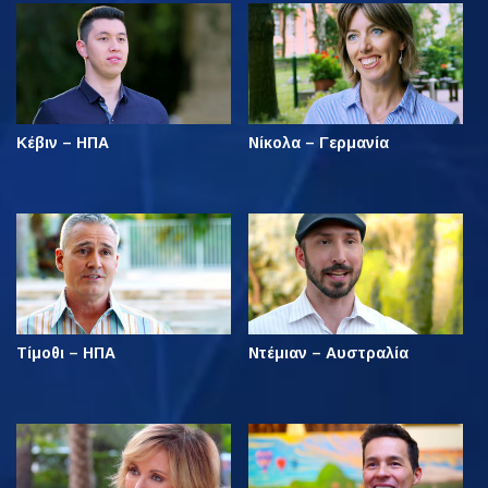
Κέβιν – ΗΠΑ
Νίκολα – Γερμανία
Τίμοθι – ΗΠΑ
Ντέμιαν – Αυστραλία