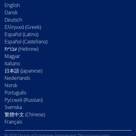
English
Dansk
Deutsch
Ελληνικά (Greek)
Español (Latino)
Español (Castellano)
Magyar
Italiano
日本語 (Japanese)
Nederlands
Norsk
Português
Русский (Russian)
Svenska
繁體中文 (Chinese)
Français
© 2026 Church of Scientology International. Όλα τα Δικαιώματα