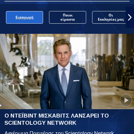
Ποιοι
Οι
Εισαγωγή
είμαστε
Εκκλησίες μας
Ο ΝΤΕΪΒΙΝΤ ΜΙΣΚΑΒΙΤΣ ΛΑΝΣΑΡΕΙ ΤΟ
SCIENTOLOGY NETWORK
Αφιέρωμα Πρεμιέρας του Scientology Network