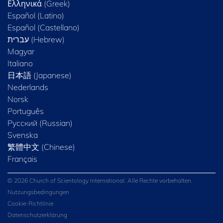
Ελληνικά (Greek)
Español (Latino)
Español (Castellano)
Magyar
Italiano
日本語 (Japanese)
Nederlands
Norsk
Português
Русский (Russian)
Svenska
繁體中文 (Chinese)
Français
© 2026 Church of Scientology International. Alle Rechte vorbehalten.
Nutzungsbedingungen
Cookie-Richtlinie
Datenschutzerklärung