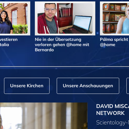
vestieren
Nie in der Übersetzung
Pálma spricht
alia
verloren gehen @home mit
@home
Bernardo
Unsere Kirchen
Unsere Anschauungen
DAVID MISC
NETWORK
Scientolog