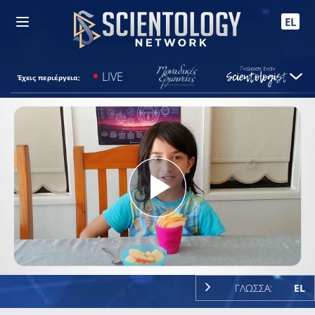
EL
LIVE
Έχεις περιέργεια;
Play
Video
ΓΛΩΣΣΑ:
EL