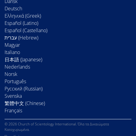
Dansk
Deutsch
Ελληνικά (Greek)
Español (Latino)
Español (Castellano)
Magyar
Italiano
日本語 (Japanese)
Nederlands
Norsk
Português
Русский (Russian)
Svenska
繁體中文 (Chinese)
Français
© 2026 Church of Scientology International. Όλα τα Δικαιώματα
Κατοχυρωμένα.