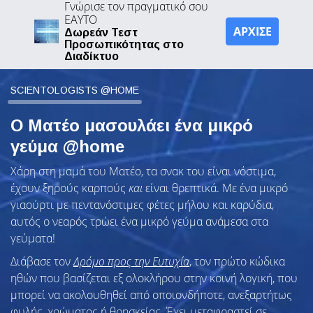
Γνώρισε τον πραγματικό σου
ΕΑΥΤΟ
ΑΡΧΙΣΕ
Δωρεάν Τεστ
Προσωπικότητας στο
Διαδίκτυο
SCIENTOLOGISTS @HOME
Ο Ματέο μασουλάει ένα μικρό
γεύμα @home
Χάρη στη μαμά του Ματέο, τα σνακ του είναι νόστιμα,
έχουν ξηρούς καρπούς
και
είναι θρεπτικά. Με ένα μικρό
γιαούρτι με πεντανόστιμες φέτες μήλου και καρύδια,
αυτός ο νεαρός τρώει ένα μικρό γεύμα ανάμεσα στα
γεύματα!
Διάβασε τον
Δρόμο προς την Ευτυχία
, τον πρώτο κώδικα
ηθών που βασίζεται εξ ολοκλήρου στην κοινή λογική, που
μπορεί να ακολουθηθεί από οποιονδήποτε, ανεξαρτήτως
φυλής, χρώματος ή θρησκείας. Έχει μεταφραστεί σε