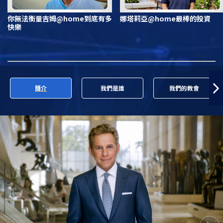
你無法衡量吉姆@home到底有多
娜塔莉亞@home最棒的投資
快樂
簡介
我們是誰
我們的教會