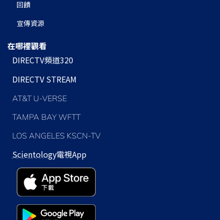
回饋
宣傳資源
在哪裡觀看
DIRECTV頻道320
DIRECTV STREAM
AT&T U-VERSE
TAMPA BAY WFTT
LOS ANGELES KSCN-TV
Scientology
電視App