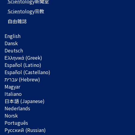
Scientology
新聞室
Scientology
宗教
自由雜誌
English
Dansk
Deutsch
Ελληνικά (Greek)
Español (Latino)
Español (Castellano)
Magyar
Italiano
日本語 (Japanese)
Nederlands
Norsk
Português
Русский (Russian)