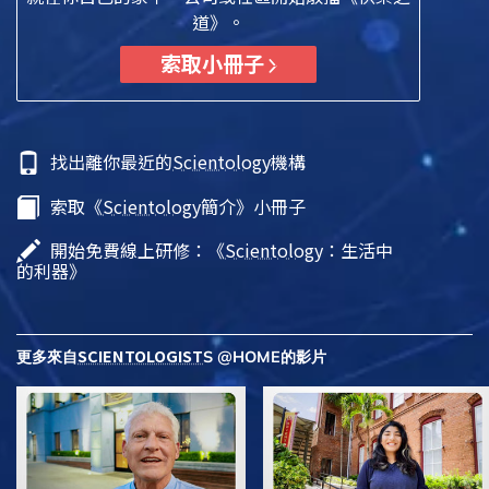
道》。
索取小冊子
找出離你最近的
Scientology
機構
索取《
Scientology
簡介》小冊子
開始免費線上研修：《
Scientology
：生活中
的利器》
SCIENTOLOGIST
更多來自
S @HOME的影片