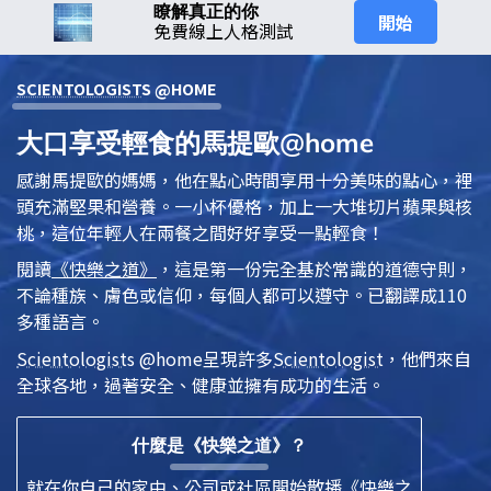
瞭解真正的你
開始
免費線上人格測試
SCIENTOLOGIST
S @HOME
大口享受輕食的馬提歐@home
感謝馬提歐的媽媽，他在點心時間享用十分美味的點心，裡
頭充滿堅果
和
營養。一小杯優格，加上一大堆切片蘋果與核
桃，這位年輕人在兩餐之間好好享受一點輕食！
閱讀
《快樂之道》
，這是第一份完全基於常識的道德守則，
不論種族、膚色或信仰，每個人都可以遵守。已翻譯成110
多種語言。
Scientologist
s @home
呈現許多
Scientologist
，他們來自
全球各地，過著安全、健康並擁有成功的生活。
什麼是《快樂之道》？
就在你自己的家中、公司或社區開始散播《快樂之