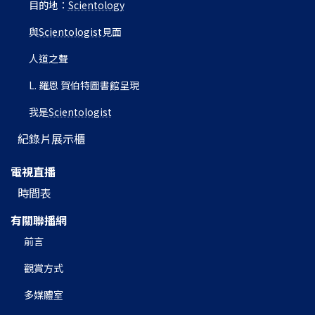
目的地：
Scientology
與
Scientologist
見面
人道之聲
L. 羅恩 賀伯特圖書館呈現
我是
Scientologist
紀錄片展示櫃
電視直播
時間表
有關聯播網
前言
觀賞方式
多媒體室