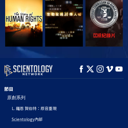
觀看
觀看
觀看
觀看
觀看
探索系列節目
節目
原創系列
L. 羅恩 賀伯特：原音重現
Scientology
內部