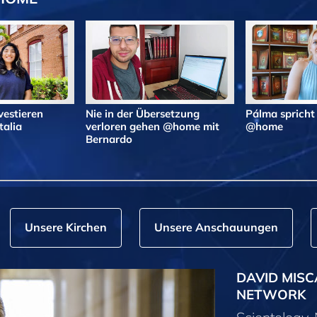
vestieren
Nie in der Übersetzung
Pálma spricht
alia
verloren gehen @home mit
@home
Bernardo
Unsere Kirchen
Unsere Anschauungen
DAVID MISC
NETWORK