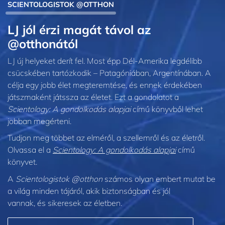
SCIENTOLOGISTOK @OTTHON
LJ jól érzi magát távol az
@otthonától
LJ új helyeket derít fel. Most épp Dél-Amerika legdélibb
csücskében tartózkodik – Patagóniában, Argentínában. A
célja egy jobb élet megteremtése, és ennek érdekében
játszmaként játssza az életet. Ezt a gondolatot a
Scientology: A gondolkodás alapjai
című könyvből lehet
jobban megérteni.
Tudjon meg többet az elméről, a szellemről és az életről.
Olvassa el a
Scientology: A gondolkodás alapjai
című
könyvet.
A
Scientologistok @otthon
számos olyan embert mutat be
a világ minden tájáról, akik biztonságban és jól
vannak, és sikeresek az életben.