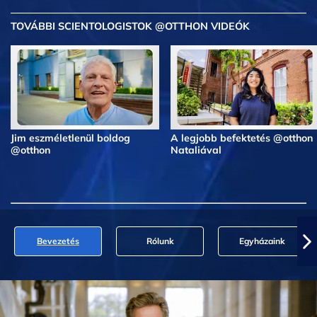
TOVÁBBI SCIENTOLOGISTOK @OTTHON VIDEÓK
Jim eszméletlenül boldog
A legjobb befektetés @otthon
@otthon
Nataliával
Bevezetés
Rólunk
Egyházaink