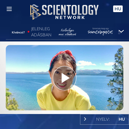
HU
JELENLEG
Kíváncsi?
ADÁSBAN
Play
Video
NYELV:
HU