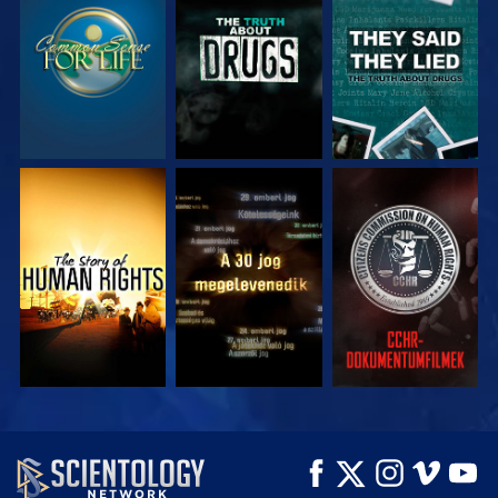
MŰSORNÉZÉS
MŰSORNÉZÉS
MŰSORNÉZÉS
MŰSORNÉZÉS
MŰSORNÉZÉS
MŰSORNÉZÉS
MŰSORNÉZÉS
MŰSORNÉZÉS
A SOROZAT
RÉSZEI