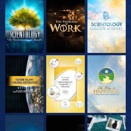
A SOROZAT
A SOROZAT
A SOROZAT
RÉSZEI
RÉSZEI
RÉSZEI
MŰSORNÉZÉS
MŰSORNÉZÉS
MŰSORNÉZÉS