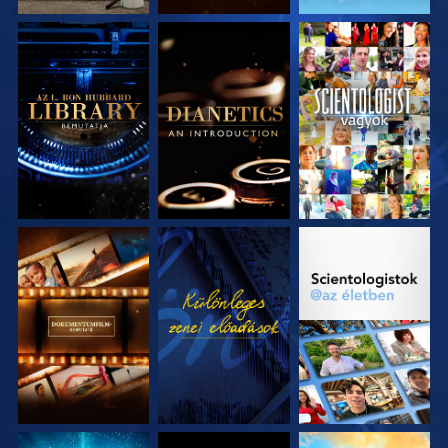
A SOROZAT
A SOROZAT
MŰSORNÉZÉS
RÉSZEI
RÉSZEI
A SOROZAT
MŰSORNÉZÉS
A SOROZAT
RÉSZEI
RÉSZEI