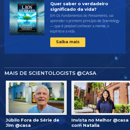
Quer saber o verdadeiro
significado da vida?
Em
Os Fundamentos do Pensamento,
vai
aprender o primeiro princípio de Scientology
— que é possível conhecer a mente, o
espírito e a vida.
Saiba mais
MAIS DE SCIENTOLOGISTS @CASA
Júbilo Fora de Série de
Invista no Melhor @casa
Jim @casa
com Natalia