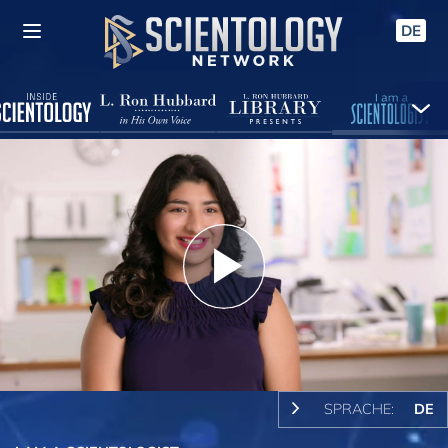
DE
Play
Video
SPRACHE:
DE