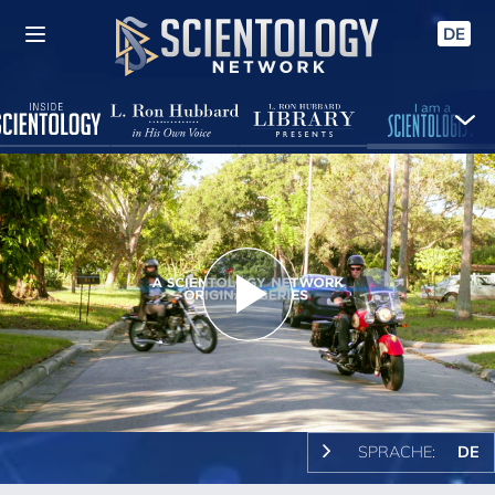
DE
Play
Video
SPRACHE:
DE