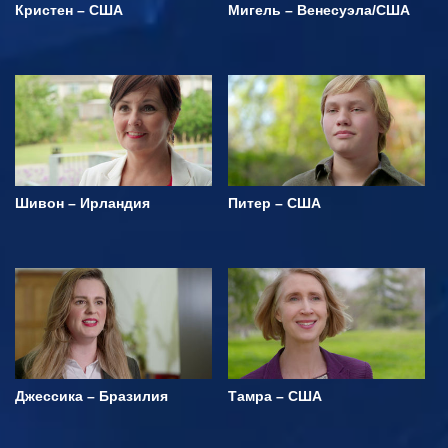
Кристен – США
Мигель – Венесуэла/США
Шивон – Ирландия
Питер – США
Джессика – Бразилия
Тамра – США