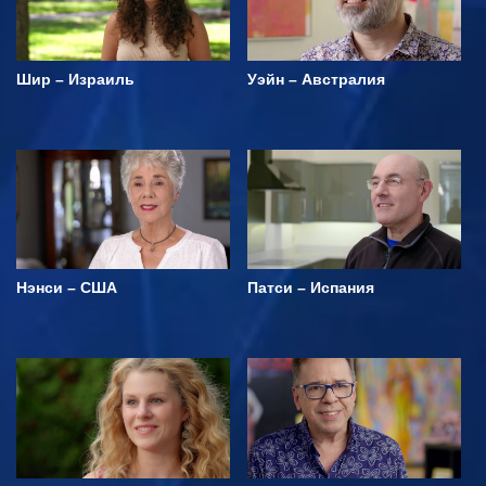
Шир – Израиль
Уэйн – Австралия
Нэнси – США
Патси – Испания