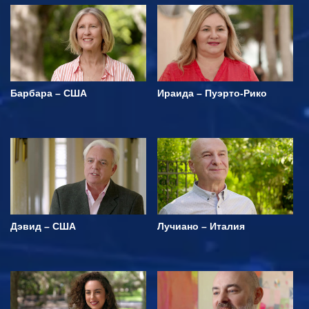
Барбара – США
Ираида – Пуэрто-Рико
Дэвид – США
Лучиано – Италия