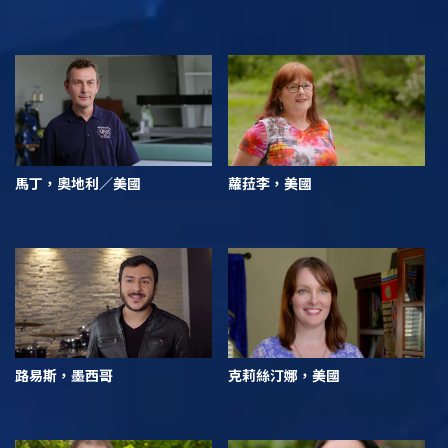
馬丁，奧地利／美國
蘿菈李，美國
路易斯，墨西哥
克莉絲汀娜，美國