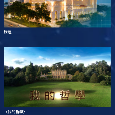
旗艦
〈我的哲學〉