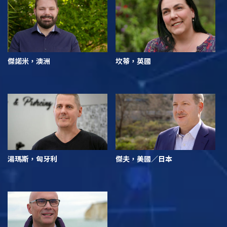
傑諾米，澳洲
坎蒂，英國
湯瑪斯，匈牙利
傑夫，美國／日本