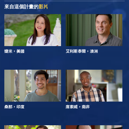
影片
來自這個計畫的
婕米，美國
艾利斯泰爾，澳洲
桑那，印度
席索威，南非