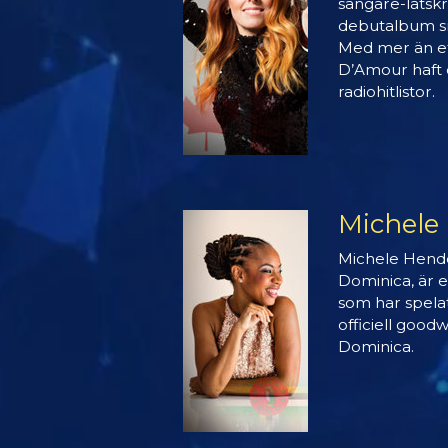
sångare-låtskr
debutalbum sn
Med mer än et
D’Amour haft ö
radiohitlistor.
Michele
Michele Hende
Dominica, är e
som har spela
officiell good
Dominica.