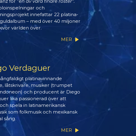
nz för ”
en av våra finare röster”.
oloinspelningar och
vningsprojekt innefattar 22 platina-
 guldalbum – med över 40 miljoner
kivor världen över.
MER
go Verdaguer
ngfaldigt platinavinnande
, låtskrivare, musiker (trumpet
ndoneon) och producent är Diego
uer lika passionerad över att
och spela in latinamerikansk
ik som folkmusik och mexikansk
l sång.
MER