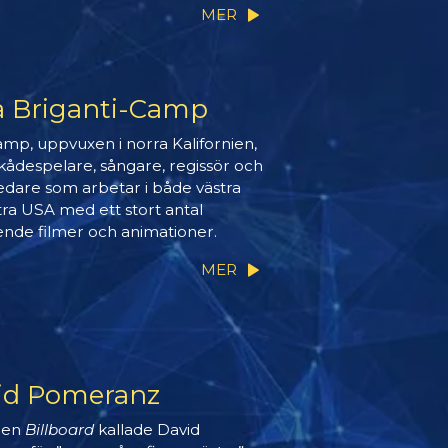
MER
a Briganti-Camp
amp, uppvuxen i norra Kalifornien,
skådespelare, sångare, regissör och
edare som arbetar i både västra
tra USA med ett stort antal
nde filmer och animationer.
MER
id Pomeranz
gen
Billboard
kallade David