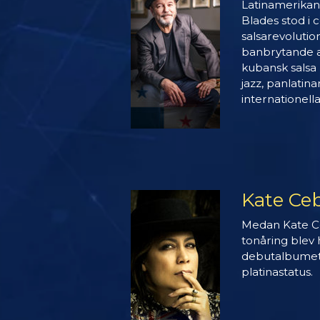
Latinamerika
Blades stod i
salsarevolutio
banbrytande a
kubansk salsa 
jazz, panlati
internationella
Kate Ce
Medan Kate Ce
tonåring blev
debutalbumet
platinastatus.