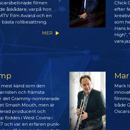
Oscarsbelönade filmen
Chick 
e åskådare, varpå hon
efter 
n MTV Film Award och en
kreativ
bästa rollbesättning.
som he
Hans k
MER
High”,
vara ja
amp
Mar
 mest känd som den
Mark I
arristen och främsta
innovat
för det Grammy-nominerade
filmmu
et Smash Mouth, men är
både G
lerad producent och
Oscars
mp föddes i West Covina i
67 och var en erfaren punk-