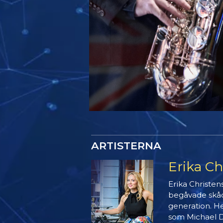
ARTISTERNA
Erika Ch
Erika Christen
begåvade skåd
generation. H
som Michael 