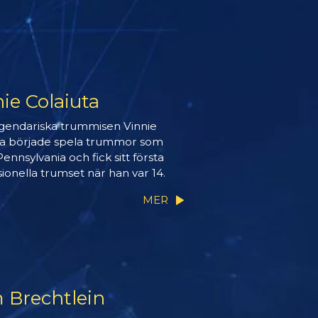
ie Colaiuta
gendariska trummisen Vinnie
ta började spela trummor som
Pennsylvania och fick sitt första
ionella trumset när han var 14.
MER
 Brechtlein