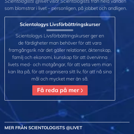
Scientologists @livet
visar Scientologists från hela världen
som blomstrar
i livet – personligen,
på jobbet och andligen.
Scientologys Livsförbättringskurser
Scientologys Livsförbättringskurser ger en
de färdigheter man behöver för att vara
framgångsrik när det gäller relationer, äktenskap,
familj och ekonomi, kunskap för att övervinna
livets med- och motgångar, för att veta vem man
kan lita på, för att organisera sitt liv, för att nå sina
mål och mycket mer än så.
Få reda på mer
MER
FRÅN SCIENTOLOGISTS @LIVET