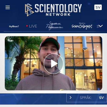
SV
LIVE
Nyfiken?
Play
Video
SPRÅK:
SV