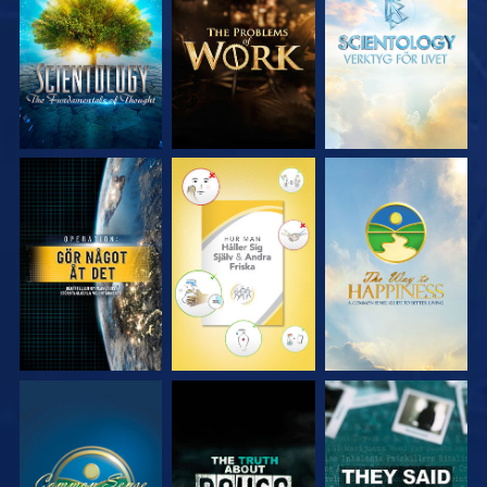
UTFORSKA
UTFORSKA
UTFORSKA
SERIEN
SERIEN
SERIEN
TITTA
TITTA
TITTA
TITTA
TITTA
TITTA