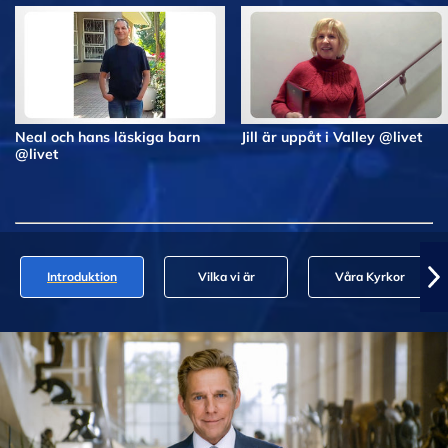
Neal och hans läskiga barn
Jill är uppåt i Valley @livet
@livet
Introduktion
Vilka vi är
Våra Kyrkor