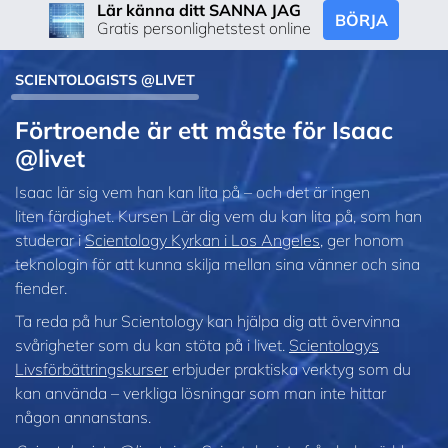
Lär känna ditt SANNA JAG
BÖRJA
Gratis personlighetstest online
SCIENTOLOGISTS @LIVET
Förtroende är ett måste för Isaac
@livet
Isaac lär sig vem han kan lita på – och det är ingen
liten färdighet. Kursen Lär dig vem du kan lita på, som han
studerar i
Scientology Kyrkan i Los Angeles
, ger honom
teknologin för att kunna skilja mellan sina vänner och sina
fiender.
Ta reda på hur Scientology kan hjälpa dig att övervinna
svårigheter som du kan stöta på i livet.
Scientologys
Livsförbättringskurser
erbjuder praktiska verktyg som du
kan använda – verkliga lösningar som man inte hittar
någon annanstans.