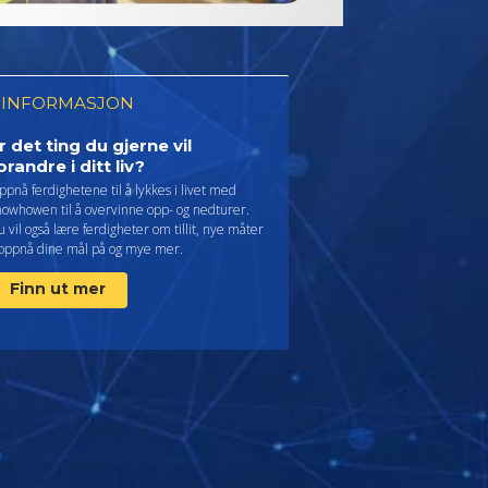
 INFORMASJON
r det ting du gjerne vil
orandre i ditt liv?
pnå ferdighetene til å lykkes i livet med
nowhowen til å overvinne opp- og nedturer.
 vil også lære ferdigheter om tillit, nye måter
 oppnå dine mål på og mye mer.
Finn ut mer