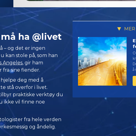
MER
c må ha @livet
E
f
å – og det er ingen
Op
du kan stole på, som han
k
os Angeles
, gir ham
Du
å
 fra sine fiender.
 hjelpe deg med å
 stå overfor i livet.
tilbyr praktiske verktøy du
 ikke vil finne noe
tologister fra hele verden
rkesmessig og åndelig.