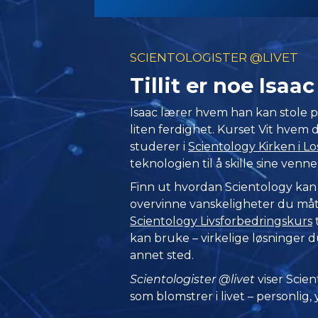
SCIENTOLOGISTER @LIVET
Tillit er noe Isaa
Isaac lærer hvem han kan stole p
liten ferdighet. Kurset Vit hvem 
studerer i
Scientology Kirken i L
teknologien til å skille sine venner
Finn ut hvordan Scientology kan
overvinne vanskeligheter du måtte
Scientology Livsforbedringskurs
kan bruke – virkelige løsninger du
annet sted.
Scientologister @livet
viser Scien
som blomstrer i
livet – personlig,
y