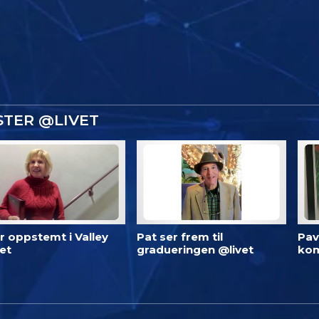
STER @LIVET
 er oppstemt i Valley
Pat ser frem til
Pav
et
gradueringen @livet
kom