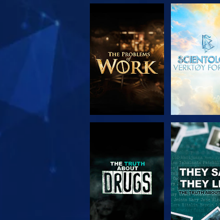
UTFORSK SERIEN
SE
SE
SE