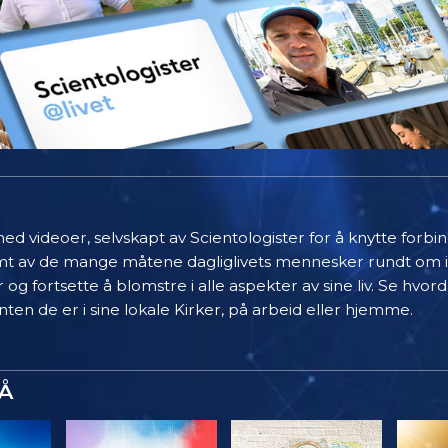
ed videoer, selvskapt av Scientologister for å knytte forb
limt av de mange måtene dagliglivets mennesker rundt om 
 og fortsette å blomstre i alle aspekter av sine liv. Se hvo
ten de er i sine lokale Kirker, på arbeid eller hjemme.
Å