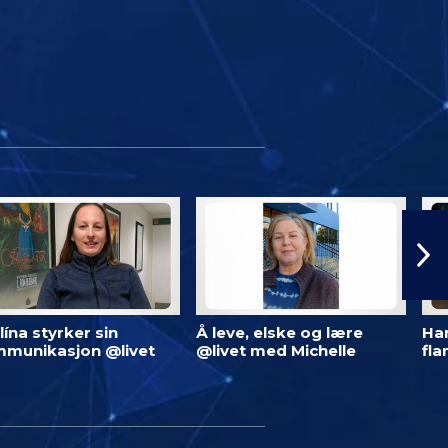
lína styrker sin
Å leve, elske og lære
Har
munikasjon @livet
@livet med Michelle
fl