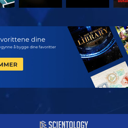
SE
SE
UTFO
favorittene dine
begynne å bygge dine favoritter
AMMER