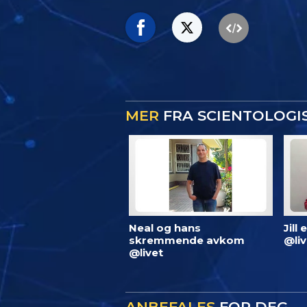
MER
FRA SCIENTOLOGI
Neal og hans
Jill
skremmende avkom
@liv
@livet
ANBEFALES
FOR DEG