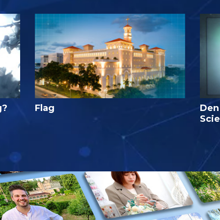
g?
Flag
Den
Sci